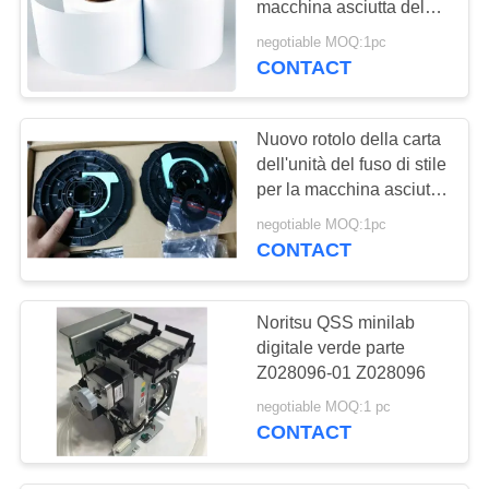
macchina asciutta del
47
getto di inchiostro di
negotiable MOQ:1pc
Cassetta di nastro
FUJI D700 DX100 D880
CONTACT
DE100 EPSON D700
dell'inchiostro
Minilab
Nuovo rotolo della carta
dell'unità del fuso di stile
per la macchina asciutta
del getto di inchiostro di
negotiable MOQ:1pc
FUJI DE100 Minilab
CONTACT
1293
Stampatore Ribbon
Noritsu QSS minilab
Cartridge
digitale verde parte
Z028096-01 Z028096
negotiable MOQ:1 pc
CONTACT
181