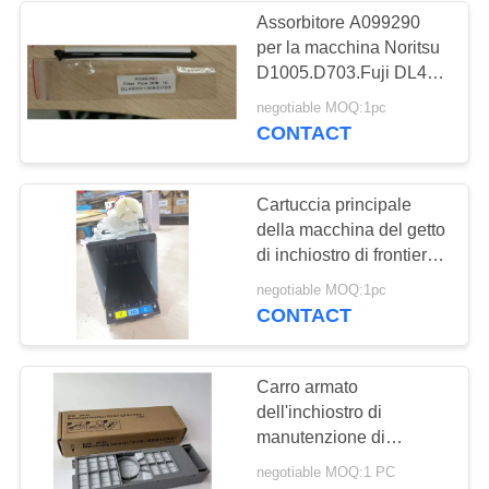
I/H della cartuccia di
Assorbitore A099290
inchiostro
per la macchina Noritsu
97
D1005.D703.Fuji DL430
Drylab del getto di
negotiable MOQ:1pc
Laser di Minilab
inchiostro
CONTACT
Cartuccia principale
della macchina del getto
di inchiostro di frontiera
S Fuji DX100 della ESL
18
negotiable MOQ:1pc
asp Fuji del complessivo
CONTACT
Taglierina della foto
di sinistra di colore
1619778 I/H dello SB C
della mano
del sistema Y della
Carro armato
cartuccia di inchiostro
dell'inchiostro di
manutenzione di
HYOKOK T5820
negotiable MOQ:1 PC
T582000 per la scatola