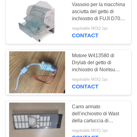
Vassoio per la macchina
Parte di Poli
asciutta del getto di
inchiostro di FUJI D700
Laserlab
DX100 D880 Minilab
negotiable MOQ:1pc
CONTACT
Motore W413580 di
Drylab del getto di
30
inchiostro di Noritsu
Macchina utilizzata
D1005
negotiable MOQ:1pc
CONTACT
del minilab
Carro armato
dell'inchiostro di Wast
della cartuccia di
manutenzione per il
44
negotiable MOQ:1pc
carro armato asciutto di