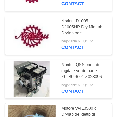
CONTACT
CONTROLLO
DI
Noritsu D1005
3690
QUALITÀ
D1005HR Dry Minilab
Drylab part
Parti di Fuji Minilab
negotiable MOQ:1 pc
CONTATTACI
CONTACT
RICHIEDA
Noritsu QSS minilab
UNA
digitale verde parte
CITAZIONE
Z028096-01 Z028096
519
negotiable MOQ:1 pc
Parti di Konica
CONTACT
MAPPA
Minilab
DEL
Motore W413580 di
SITO
Drylab del getto di