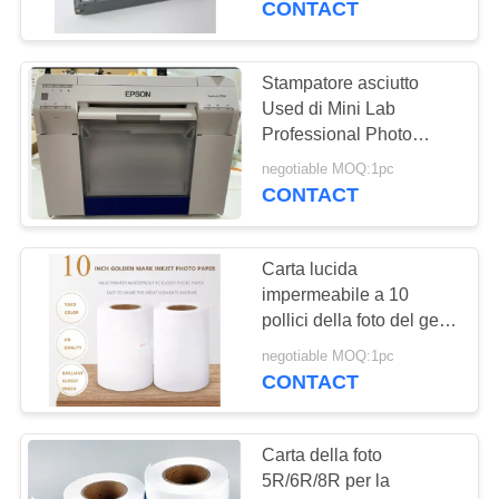
CONTACT
DX100 di manutenzione
169
dello stilo di Epson
Nastro dell'orologio
SureColor SC-P800
Stampatore asciutto
P800 D700 SureLab
Used di Mini Lab
marcatempo
Professional Photo
Commercial del film di
negotiable MOQ:1pc
Epson SureLab D700
CONTACT
con la nuova testa della
stampante
Carta lucida
35
impermeabile a 10
pollici della foto del getto
Filtro chimico
di inchiostro del segno
negotiable MOQ:1pc
dorato 254mm 50m
CONTACT
240g RC per verde Dryl
di Fuji DL600 DL650
Noritsu D1005
Carta della foto
5R/6R/8R per la