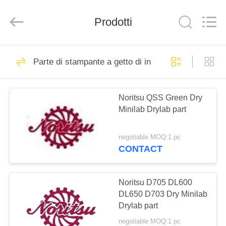
Electronic
Tech
Limited.
All
Prodotti
Rights
Reserved.
Developed
by
BENVENUTO
ECER
935
Parte di stampante a getto di inchiostro di Drylab
Pezzi di ricambio di
PRODOTTI
Minilab
Noritsu QSS Green Dry
Minilab Drylab part
SU
DI
negotiable MOQ:1 pc
NOI
CONTACT
4295
Parti di Noritsu
VISITA
Noritsu D705 DL600
DL650 D703 Dry Minilab
DELLA
Minilab
Drylab part
FABBRICA
negotiable MOQ:1 pc