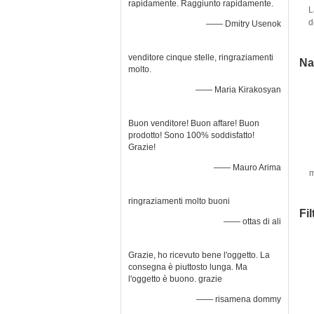
rapidamente. Raggiunto rapidamente.
L
d
—— Dmitry Usenok
venditore cinque stelle, ringraziamenti
Na
molto.
—— Maria Kirakosyan
Buon venditore! Buon affare! Buon
prodotto! Sono 100% soddisfatto!
Grazie!
—— Mauro Arima
m
Wi
ringraziamenti molto buoni
Fi
—— ottas di ali
Grazie, ho ricevuto bene l'oggetto. La
consegna è piuttosto lunga. Ma
l'oggetto è buono. grazie
—— risamena dommy