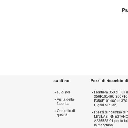
Pa
su di noi
Pezzi di ricambio d
su di noi
Frontiera 350 di Fuji
356F10146C 356F10
Visita della
F356F10146C di 370
fabbrica
Digital Minilab
Controllo di
I pezzi di ricambio di 
qualità
MINILAB INNESTANO
A236528-01 per la fo
la macchina