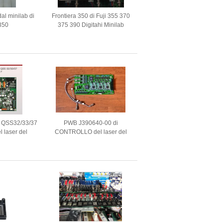
dal minilab di
Frontiera 350 di Fuji 355 370
 350
375 390 Digitahi Minilab
398C893993J 398C893994J
398C893995J
B QSS32/33/37
PWB J390640-00 di
l laser del
CONTROLLO del laser del
i Noritsu
minilab di NORITSU 3011