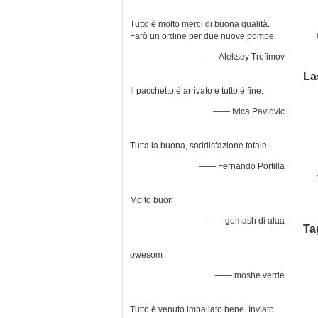
Tutto è molto merci di buona qualità.
Farò un ordine per due nuove pompe.
—— Aleksey Trofimov
La
Il pacchetto è arrivato e tutto è fine.
—— Ivica Pavlovic
Tutta la buona, soddisfazione totale
—— Fernando Portilla
Molto buon
—— gomash di alaa
Ta
owesom
—— moshe verde
Tutto è venuto imballato bene. Inviato