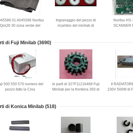
45586 01 A045586 Noritsu
Ingranaggio del pezzo di
Noritsu HS
Qss26 30 zona verde del
ricambio del minilab di
SCANNER 
ezzo di ricambio di Minilab
A002119 A002119 01 Noritsu
BOARD J
di 33 serie
ORIGINAL
ti di Fuji Minilab
(3690)
uji 500 550 570 numero del
le parti di 327F11216468 Fuji
Il RADIATOR
pezzo fatto la Cina
Minilab per la frontiera 350 di
230V 500W di 
125C1059623
Fuji 370 DENTI D HANNO
FUJI INC
125C1059623B
TAGLIATO l'ingranaggio 16
TERMOSTAT
ll'alimentazione elettrica di
utiliz
rti di Konica Minilab
(518)
Minilab PS1 650w