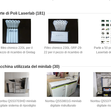
2600II/AR300/1100II/1700II/DS650/DS300/DS80D-
LQ600K/LQ600K
/DS7120/DS1860/DS610II
220/PP-88D/L
/DS50
rte di Poli Laserlab
(181)
filtro chimico 220L per il
Filtro chimico 230L-SRF-29-
Parte a 50 pol
ezzo di ricambio di Gretag
22 per il pezzo di ricambio di
Laserlab d
Minilab
Kis Minilab
princ
cchina utilizzata del minilab
(30)
oritsu QSS3703HD minilab
Noritsu QSS3801G minilab
Noritsu QSS37
igitale sistema di ripostiglio
digitale ristrutturato
digitale ris
doppio rinnovato