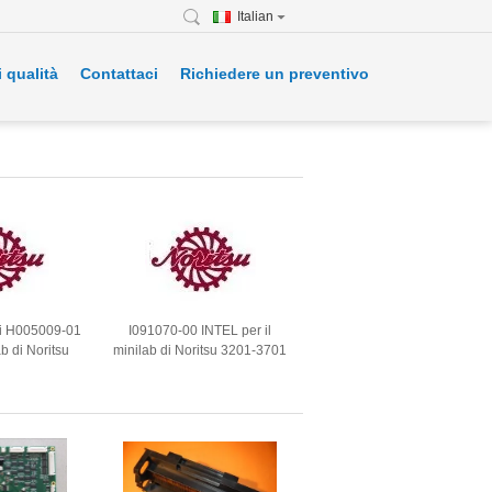
Italian
i qualità
Contattaci
Richiedere un preventivo
 H005009-01
I091070-00 INTEL per il
ab di Noritsu
minilab di Noritsu 3201-3701
3701