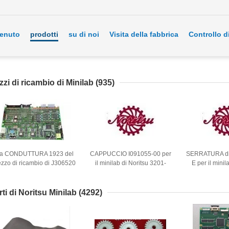
enuto
prodotti
su di noi
Visita della fabbrica
Controllo d
zzi di ricambio di Minilab
(935)
a CONDUTTURA 1923 del
CAPPUCCIO I091055-00 per
SERRATURA di
zzo di ricambio di J306520
il minilab di Noritsu 3201-
E per il minil
4 J306520 00 Noritsu QSS
3701
3201-
Minilab CONTROLLA la
STAMPANTE del PWB
rti di Noritsu Minilab
(4292)