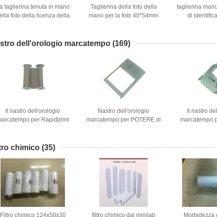
a taglierina tenuta in mano
Taglierina della foto della
taglierina manu
ella foto della licenza della
mano per la foto 40*54mm
di identific
taglierina della foto della
del passaporto
passaporto d
carta di identità ha
40*5
personalizzato 40*60mm
stro dell'orologio marcatempo
(169)
Il nastro dell'orologio
Nastro dell'orologio
Il nastro de
arcatempo per Rapidprint
marcatempo per POTERE di
marcatempo pe
«A» nastro compatibile di
TEMPO: L'orologio
marcatempo d
dmer T, di D o di serie di N
marcatempo di QR-2000 QR-
3310/3310U E
ANNERISCE l'orologio
2000S QR-2000AQR-52 QR-
ET6000 ET6
ltro chimico
(35)
marcatempo DI NYLON
52S QR52A è migliorato
ET4000 ET5310
1096-0 migliore
Filtro chimico 124x50x30
filtro chimico dal minilab
Morbidezza d