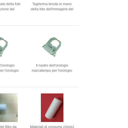
ale della foto
Taglierina tenuta in mano
azione del
della foto dell'immagine del
ella mano di
passaporto della carta di
0mm
identità della maniglia
30*40mm
ll'orologio
Il nastro dell'orologio
r l'orologio
marcatempo per l'orologio
ella cometa
marcatempo di Amano
T3600 ET3610
EX3500/5100/5300/5200/EX9000/BX6100/6200/RS4000/EX60
100 ET6200
è migliorato
 è migliorato
el filtro da
Materiali di consumo chimici