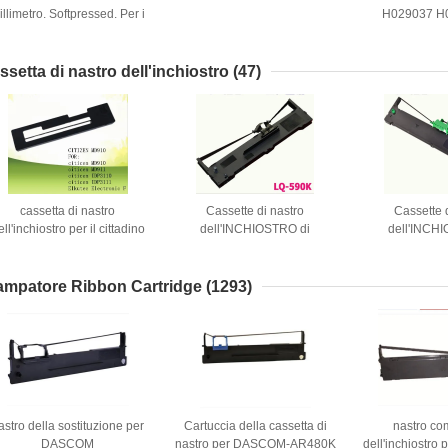
illimetro. Softpressed. Per i
H029037 H
minilabs e le film-unità di
Minilab per N
elaborazione di Noritsu
30 31 32 
ssetta di nastro dell'inchiostro
(47)
cassetta di nastro
Cassette di nastro
Cassette 
ell'inchiostro per il cittadino
dell'INCHIOSTRO di
dell'INCH
P3111 Elkutec F elettronica
stampante per EPSON
stampante p
del CITTADINO MD910 S/L
LQ590K
PR9/
KTD1101 MD911 IDP3110
SO15337/LQ595K/LQ890K
ampatore Ribbon Cartridge
(1293)
astro della sostituzione per
Cartuccia della cassetta di
nastro co
DASCOM
nastro per DASCOM-AR480K
dell'inchiostr