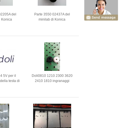
02205A del
Parte 3550 02437A del
i Konica
minilab di Konica
4 5V per il
Doli0810 1210 2300 3620
della testa di
2410 1810 ingranaggi
zione
A028135 del pezzo di
ricambio di Minilab