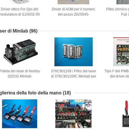
Driver ottico For Qss del
Driver di AOM per il numero
Filtro chimico 
modulatore di I124032 00
del pezzo Z025645-
Fuji
I124032 Minilab Acousto
01/Z025645 delle macchine
3001 3201
del minilab di serie di Noritsu
qss3001, 3011, 31, 32 o 33
ser di Minilab
(96)
Pistola del laser di Noritsu
376C901169 / Filtro dal laser
Tipo F del PW
QSS32 Minilab
di 376C901169C Minilab per
del driver de
la frontiera 350 di FUJI 355
minilab d
370 375 390
glierina della foto della mano
(18)