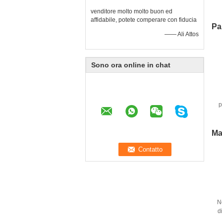
DS
venditore molto molto buon ed
3
affidabile, potete comperare con fiducia
Pa
—— Ali Attos
Sono ora online in chat
p
Ma
N
d