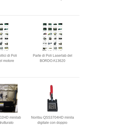
+/LQ600KII/LQ720K/TP600K/RP600/IDP-
4679; STELLA SP200
Q-720K/DP350
lici di Poli
Parte di Poli Laserlab del
el motore
BORDO A13620
ipale
02HD minilab
Noritsu QSS3704HD minila
trutturato
digitale con doppio
magazzino rinnovato