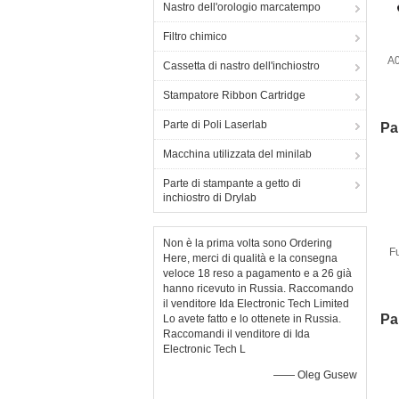
Nastro dell'orologio marcatempo
Filtro chimico
A0
Cassetta di nastro dell'inchiostro
p
Stampatore Ribbon Cartridge
Parte di Poli Laserlab
Par
Macchina utilizzata del minilab
Parte di stampante a getto di
inchiostro di Drylab
Non è la prima volta sono Ordering
F
Here, merci di qualità e la consegna
veloce 18 reso a pagamento e a 26 già
hanno ricevuto in Russia. Raccomando
il venditore Ida Electronic Tech Limited
de
Pa
Lo avete fatto e lo ottenete in Russia.
Raccomandi il venditore di Ida
Electronic Tech L
—— Oleg Gusew