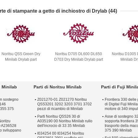
rte di stampante a getto di inchiostro di Drylab
(44)
Noritsu QSS Green Dry
Noritsu D705 DL600 DL650
Noritsu D1005
Minilab Drylab part
D703 Dry Minilab Drylab part
Minilab Dr
i Minilab
Parti di Noritsu Minilab
Parti di Fuji Minil
 un sostegno
Z021270-01 Z021270 Noritsu
Frontiera 330 delle
146
QSS3201 3202 3203 3701 3702
di Digital Fuji Mini
 355 375
pezzi di ricambio di Minilab
motore di 340 impul
Parti Noritsu QSS26 30 di
Asse di sostegno 
Noritzu
A035190 00 Noritsu Minilab rullo
sopporta frontiera 3
 A236528
dell'incrocio di 33 35 Minilab
trasporto della mac
to sviluppano
375 390 Minilab
I034254 00 I034254 Noritsu