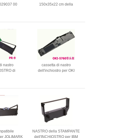
029037 00
150x35x22 cm della
oritsu QSS26
stampatrice di Minilab del
33 35 37
filtro da Konica
di nastro
cassetta di nastro
IOSTRO di
dell'inchiostro per OKI
er Nantian
5560SC 5760SP
9IV
mpatibile
NASTRO della STAMPANTE
o per JOLIMARK
dell'INCHIOSTRO per IBM