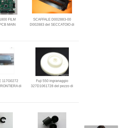
-1800 FILM
SCAFFALE D002883-00
PCB MAIN
D002883 del SECCATOIO di
391472
Noritsu Qss30 33 Minilab
E Nuovo
E 117G0272
Fuji 550 ingranaggio
FRONTIERA di
327D1061728 del pezzo di
LUDE IL
ricambio di 570 minilab
O MINILAB
zato