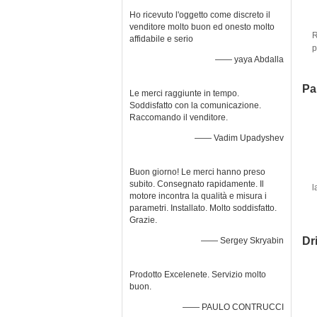
Ho ricevuto l'oggetto come discreto il
venditore molto buon ed onesto molto
R
affidabile e serio
p
—— yaya Abdalla
Par
Le merci raggiunte in tempo.
Soddisfatto con la comunicazione.
Raccomando il venditore.
—— Vadim Upadyshev
Buon giorno! Le merci hanno preso
subito. Consegnato rapidamente. Il
l
motore incontra la qualità e misura i
parametri. Installato. Molto soddisfatto.
Grazie.
Dr
—— Sergey Skryabin
Prodotto Excelenete. Servizio molto
buon.
—— PAULO CONTRUCCI