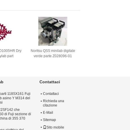
 D1005HR Dry
Noritsu QSS minilab digitale
ylab part
verde parte Z028096-01
Z028096
ab
Contattaci
 parti 118SX161 Fuji
Contattaci
lab asino Y M314 del
Richieda una
si
citazione
322SF142 che
E-Mail
50 di Fuji sezione di
china di 355 370
Sitemap
Sito mobile