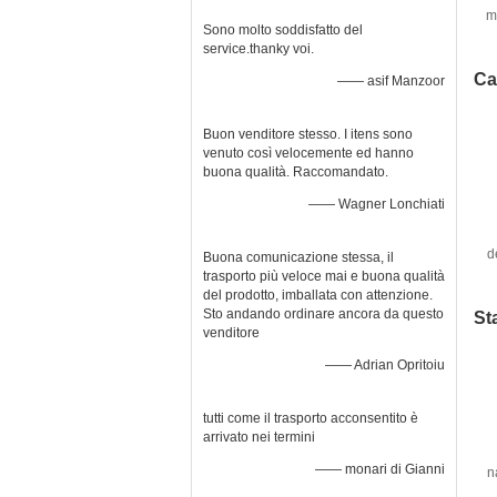
m
Sono molto soddisfatto del
service.thanky voi.
Ca
—— asif Manzoor
Buon venditore stesso. I itens sono
venuto così velocemente ed hanno
buona qualità. Raccomandato.
—— Wagner Lonchiati
d
Buona comunicazione stessa, il
ID
trasporto più veloce mai e buona qualità
del prodotto, imballata con attenzione.
Sto andando ordinare ancora da questo
St
venditore
—— Adrian Opritoiu
tutti come il trasporto acconsentito è
arrivato nei termini
—— monari di Gianni
n