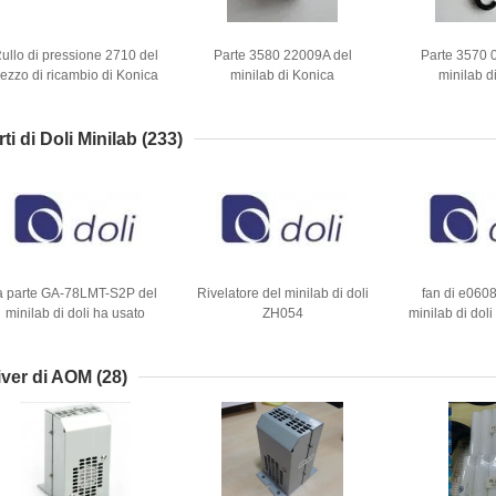
ullo di pressione 2710 del
Parte 3580 22009A del
Parte 3570 
ezzo di ricambio di Konica
minilab di Konica
minilab d
R2 Minilab 21032 2710
21032A 271021032
ti di Doli Minilab
(233)
a parte GA-78LMT-S2P del
Rivelatore del minilab di doli
fan di e0608
minilab di doli ha usato
ZH054
minilab di doli 
esposi
iver di AOM
(28)