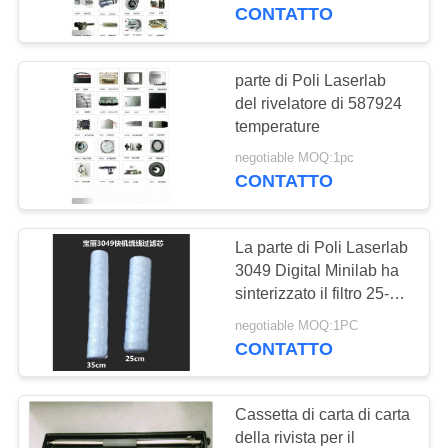
CONTATTO
CONTROLLO
DI
parte di Poli Laserlab
2891
QUALITÀ
del rivelatore di 587924
temperature
Parti di Fuji Minilab
negotiable MOQ:1pc
CONTATTACI
CONTATTO
RICHIEDA
La parte di Poli Laserlab
UNA
3049 Digital Minilab ha
CITAZIONE
sinterizzato il filtro 25-
401
350cm
negotiable MOQ:1PC
Parti di Konica
CONTATTO
MAPPA
Minilab
DEL
Cassetta di carta di carta
SITO
della rivista per il