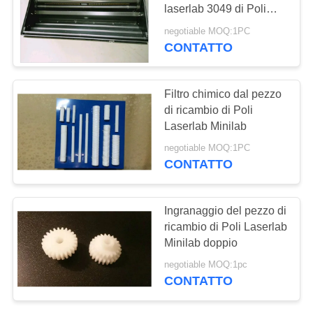
laserlab 3049 di Poli
PRIVACY
fatto in Cina
negotiable MOQ:1PC
CONTATTO
125
POLICY
Parti di Doli Minilab
Filtro chimico dal pezzo
di ricambio di Poli
Laserlab Minilab
negotiable MOQ:1PC
CONTATTO
28
Ingranaggio del pezzo di
ricambio di Poli Laserlab
Driver di AOM
Minilab doppio
negotiable MOQ:1pc
CONTATTO