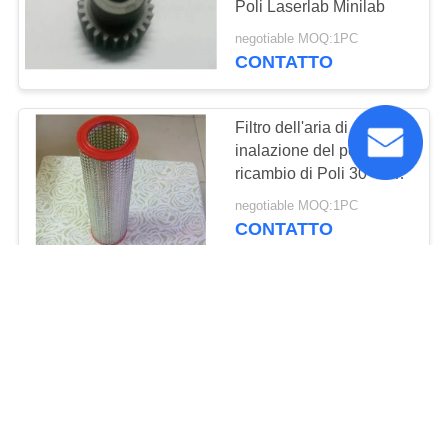
Poli Laserlab Minilab
47
negotiable MOQ:1PC
Cassetta di nastro
CONTATTO
dell'inchiostro
Filtro dell'aria di
inalazione del pezzo di
ricambio di Poli 30 49
Laserlab Minilab
negotiable MOQ:1PC
CONTATTO
1088
Stampatore Ribbon
parte di Poli Laserlab
Cartridge
della BASE 750760/C
negotiable MOQ:1pc
CONTATTO
181