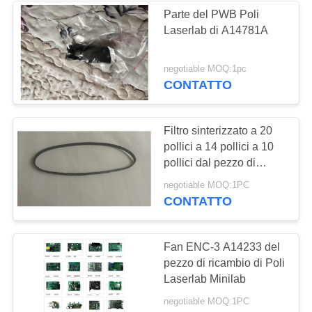
Parte del PWB Poli
Laserlab di A14781A
97
negotiable MOQ:1pc
Laser di Minilab
CONTATTO
Filtro sinterizzato a 20
pollici a 14 pollici a 10
pollici dal pezzo di
ricambio di Poli Laserlab
17
negotiable MOQ:1PC
Minilab
CONTATTO
Taglierina della foto
della mano
Fan ENC-3 A14233 del
pezzo di ricambio di Poli
Laserlab Minilab
negotiable MOQ:1PC