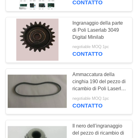
CONTATTO
168
Nastro dell'orologio
Ingranaggio della parte
di Poli Laserlab 3049
marcatempo
Digital Minilab
negotiable MOQ:1pc
CONTATTO
Ammaccatura della
34
cinghia 190 del pezzo di
ricambio di Poli Laserlab
Filtro chimico
Minilab
negotiable MOQ:1pc
CONTATTO
Il nero dell'ingranaggio
del pezzo di ricambio di