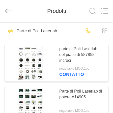
Ida
Electronic
Tech
Limited.
Prodotti
All
Rights
Reserved.
Developed
BENVENUTO
by
678
ECER
Parte di Poli Laserlab
Pezzi di ricambio di
PRODOTTI
Minilab
parte di Poli Laserlab
del piatto di 587858
SU
incroci
DI
negotiable MOQ:1pc
NOI
CONTATTO
3360
Parti di Noritsu
VISITA
Parte di Poli Laserlab di
potere A14905
DELLA
Minilab
FABBRICA
negotiable MOQ:1pc