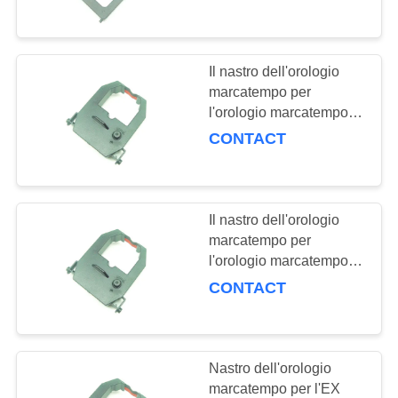
di QR-2000 QR-2000S
QR-2000AQR-52 QR-
CONTROLLO
52S QR52A è migliorato
DI
Il nastro dell'orologio
3690
QUALITÀ
marcatempo per
l'orologio marcatempo
Parti di Fuji Minilab
della cometa
CONTACT
CONTATTACI
3310/3310U ET3600
ET3610 ET6000
ET6100 ET6200
RICHIEDA
ET4000 ET5310 è
Il nastro dell'orologio
UNA
migliorato
marcatempo per
CITAZIONE
l'orologio marcatempo di
519
Amano
CONTACT
Parti di Konica
EX3500/5100/5300/5200/EX
MAPPA
è migliorato
Minilab
DEL
Nastro dell'orologio
SITO
marcatempo per l'EX