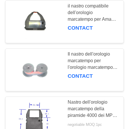
Amano è migliorato
il nastro compatibile
dell'orologio
97
marcatempo per Amano
MJR-7000/MJR-8000
CONTACT
Laser di Minilab
/MJR8150 /IR-430850
/MJR-8000N /MJR-8100
/MJR-810 è migliorato
Il nastro dell'orologio
marcatempo per
l'orologio marcatempo di
fortuna QR-700/QR-
CONTACT
18
731/QR-732/QR-
Taglierina della foto
733/QR730/IR19 è
migliorato
della mano
Nastro dell'orologio
marcatempo della
piramide 4000 dei MP
801 del commodoro del
negotiable MOQ:1pc
nastro dell'orologio