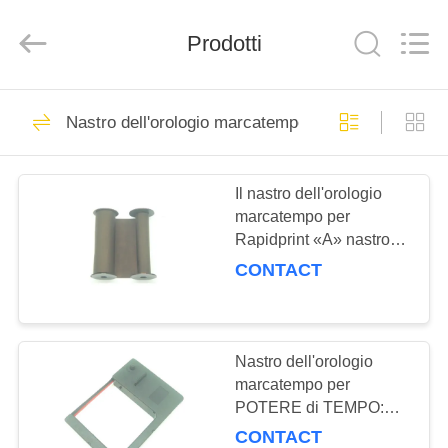
Ida
Electronic
Tech
Limited.
Prodotti
All
Rights
Reserved.
Developed
BENVENUTO
by
935
ECER
Nastro dell'orologio marcatempo
Pezzi di ricambio di
PRODOTTI
Minilab
Il nastro dell'orologio
marcatempo per
SU
Rapidprint «A» nastro
DI
compatibile di Widmer T,
CONTACT
di D o di serie di N
NOI
ANNERISCE l'orologio
4295
marcatempo DI NYLON
Parti di Noritsu
VISITA
1096-0 migliore
Nastro dell'orologio
marcatempo per
DELLA
Minilab
POTERE di TEMPO:
FABBRICA
L'orologio marcatempo
CONTACT