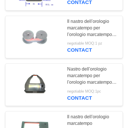
CONTACT
marcatempo PTR4001
169
Nastro dell'orologio
Il nastro dell'orologio
marcatempo per
marcatempo
l'orologio marcatempo di
TIMMY/TIMMY-P è
negotiable MOQ:1 pz
migliorato
CONTACT
Nastro dell'orologio
35
marcatempo per
l'orologio marcatempo
Filtro chimico
olimpico di Cincinnati
negotiable MOQ:1pc
8100 8100 Microder
CONTACT
MR7000
Il nastro dell'orologio
marcatempo