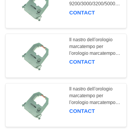
9200/3000/3200/5000/6000/6
PRIVACY
/K-6 TR810 895 EX2000
CONTACT
ET-3310 EX3500N
233
POLICY
diorologio marcatempo
di Amano
Parti di Doli Minilab
Il nastro dell'orologio
marcatempo per
l'orologio marcatempo di
Amano EX30 /EX300/
CONTACT
EX3000N /EX3000X
/EX3200/ EX3500
/MJR8500 è migliorato
28
Il nastro dell'orologio
marcatempo per
Driver di AOM
l'orologio marcatempo di
/PIX10 PIX21 EX30
CONTACT
/EX6209/2559RD
dell'IMMAGINE
3000/3200/6000 di